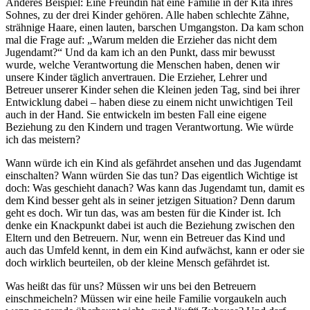
Anderes Beispiel: Eine Freundin hat eine Familie in der Kita ihres
Sohnes, zu der drei Kinder gehören. Alle haben schlechte Zähne,
strähnige Haare, einen lauten, barschen Umgangston. Da kam schon
mal die Frage auf: „Warum melden die Erzieher das nicht dem
Jugendamt?“ Und da kam ich an den Punkt, dass mir bewusst
wurde, welche Verantwortung die Menschen haben, denen wir
unsere Kinder täglich anvertrauen. Die Erzieher, Lehrer und
Betreuer unserer Kinder sehen die Kleinen jeden Tag, sind bei ihrer
Entwicklung dabei – haben diese zu einem nicht unwichtigen Teil
auch in der Hand. Sie entwickeln im besten Fall eine eigene
Beziehung zu den Kindern und tragen Verantwortung. Wie würde
ich das meistern?
Wann würde ich ein Kind als gefährdet ansehen und das Jugendamt
einschalten? Wann würden Sie das tun? Das eigentlich Wichtige ist
doch: Was geschieht danach? Was kann das Jugendamt tun, damit es
dem Kind besser geht als in seiner jetzigen Situation? Denn darum
geht es doch. Wir tun das, was am besten für die Kinder ist. Ich
denke ein Knackpunkt dabei ist auch die Beziehung zwischen den
Eltern und den Betreuern. Nur, wenn ein Betreuer das Kind und
auch das Umfeld kennt, in dem ein Kind aufwächst, kann er oder sie
doch wirklich beurteilen, ob der kleine Mensch gefährdet ist.
Was heißt das für uns? Müssen wir uns bei den Betreuern
einschmeicheln? Müssen wir eine heile Familie vorgaukeln auch