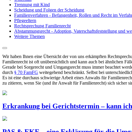
Trennung mit Kind
Scheidung und Folgen der Scheidung
Familienverfahren - Befangenheit, Rollen und Recht im Verfah
Pflegeeltern
Rechtsprechung Familienrecht
Abstammungsrecht - Adoption, Vaterschaftsfeststellung und we
Weitere Themen
Wir haben Ihnen eine Übersicht der von uns erkämpften Rechtsprech
Familienrecht ist oft unübersichtlich und kann auch bei ähnlichen Fäl
Gerade bei Sorgerecht und Umgangsrecht muss immer beachtet werden
durch
§ 70 FamFG
weitegehend beschränkt. Selbst bei unterschiedl
Es ist eine durchaus schwierige Arbeit eines Anwalts für Familienrech
zu zitieren, wenn Sie (und ihr Anwalt für Familienrecht) sich sicher s
Erkrankung bei Gerichtstermin – kann ic
PAS & EKE – eine Erklärung für die Umg