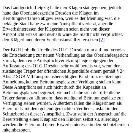
Das Landgericht Leipzig hatte den Klagen stattgegeben, jedoch
hatte das Oberlandesgericht Dresden die Klagen im
Berufungsverfahren abgewiesen, weil es der Meinung war, die
beklagte Stadt habe zwar eine Amtspflicht verletzt, aber die
Erwerbsinteressen der Klägerinnen seien nicht von dieser
Amtspflicht erfasst und deshalb wäre die Stadt nicht verpflichtet,
den Klägerinnen deren Verdienstausfall zu ersetzen.
[2]
Der BGH hob die Urteile des OLG Dresden nun auf und verwies
die Entscheidung zur neuen Verhandlung an das Oberlandesgericht
zurück, denn eine Amtspflichtverletzung liege entgegen der
Auffassung des OLG Dresden sehr wohl bereits vor, wenn der
zuständige Träger der öffentlichen Jugendhilfe einem gemäß § 24
Abs. 2 SGB VIII anspruchsberechtigten Kind trotz rechtzeitiger
Anmeldung keinen Betreuungsplatz zur Verfügung stellen kann.
Diese Amtspflicht sei auch nicht durch die Kapazität an
Betreuungsplätzen begrenzt, vielmehr habe sich der öffentliche
Träger darum zu kümmern, dass genügend Betreuungsplätze zur
Verfügung stehen würden. Außerdem fallen die Klägerinnen als
Eltern mitsamt dem geltend gemachten Verdienstausfall in den
Schutzbereich dieser Amtspflicht. Zwar steht der Anspruch auf die
Bereitstellung eines Kitaplatz den Kindern selbst zu, allerdings
werden die Eltern und deren Erwerbsinteresse in den Schutzbereich
miteinbezogen.