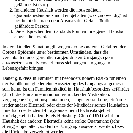
gefährdet ist (s.u.)
Im anderen Haushalt werden die notwendigen
Quarantänestandards nicht eingehalten (was „notwendig“ ist
bestimmt sich nach dem Ausmaß der Gefahr für die
gefährdete Person).
Die entsprechenden Standards können im eigenen Haushalt
eingehalten werden.
In der aktuellen Situation gilt wegen der besonderen Gefahren der
Corona Epidemie unter bestimmten Umständen, dass die
vereinbarten oder gerichtlich angeordneten Umgangsregeln
auszusetzen sind. Niemand muss sich wegen Umgangs in
Lebensgefahr bringen.
Daher gilt, dass in Familien mit besonders hohem Risiko für einen
der Familienmitglieder eine Aussetzung des Umgangs angemessen
sein kann. Ist ein Familienmitglied im Haushalt besonders gefährdet
(durch die Einnahme immununterdrückender Medikation,
vergangene Organtransplantationen, Lungenerkrankung, etc.) oder
ist der andere Elternteil oder eines der Mitglieder seines Haushalten
innerhalb der letzten 14 Tage aus einem Hochrisikogebiet
zurückgekehrt (Italien, Kreis Heinsberg, China)
UND
wird im
Haushalt des anderen Elternteils keine strikte Quarantäne (sehr
streng) eingehalten, so darf der Umgang ausgesetzt werden, bzw.
die Rückgabe verweigert werden.