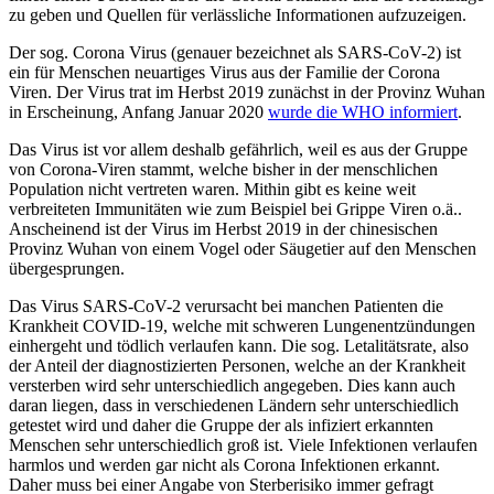
zu geben und Quellen für verlässliche Informationen aufzuzeigen.
Der sog. Corona Virus (genauer bezeichnet als SARS-CoV-2) ist
ein für Menschen neuartiges Virus aus der Familie der Corona
Viren. Der Virus trat im Herbst 2019 zunächst in der Provinz Wuhan
in Erscheinung, Anfang Januar 2020
wurde die WHO informiert
.
Das Virus ist vor allem deshalb gefährlich, weil es aus der Gruppe
von Corona-Viren stammt, welche bisher in der menschlichen
Population nicht vertreten waren. Mithin gibt es keine weit
verbreiteten Immunitäten wie zum Beispiel bei Grippe Viren o.ä..
Anscheinend ist der Virus im Herbst 2019 in der chinesischen
Provinz Wuhan von einem Vogel oder Säugetier auf den Menschen
übergesprungen.
Das Virus SARS-CoV-2 verursacht bei manchen Patienten die
Krankheit COVID-19, welche mit schweren Lungenentzündungen
einhergeht und tödlich verlaufen kann. Die sog. Letalitätsrate, also
der Anteil der diagnostizierten Personen, welche an der Krankheit
versterben wird sehr unterschiedlich angegeben. Dies kann auch
daran liegen, dass in verschiedenen Ländern sehr unterschiedlich
getestet wird und daher die Gruppe der als infiziert erkannten
Menschen sehr unterschiedlich groß ist. Viele Infektionen verlaufen
harmlos und werden gar nicht als Corona Infektionen erkannt.
Daher muss bei einer Angabe von Sterberisiko immer gefragt