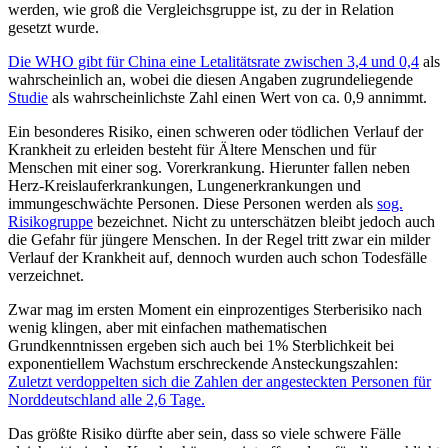
werden, wie groß die Vergleichsgruppe ist, zu der in Relation
gesetzt wurde.
Die WHO gibt für China eine Letalitätsrate zwischen 3,4 und 0,4
als
wahrscheinlich an, wobei die diesen Angaben zugrundeliegende
Studie
als wahrscheinlichste Zahl einen Wert von ca. 0,9 annimmt.
Ein besonderes Risiko, einen schweren oder tödlichen Verlauf der
Krankheit zu erleiden besteht für Ältere Menschen und für
Menschen mit einer sog. Vorerkrankung. Hierunter fallen neben
Herz-Kreislauferkrankungen, Lungenerkrankungen und
immungeschwächte Personen. Diese Personen werden als
sog.
Risikogruppe
bezeichnet. Nicht zu unterschätzen bleibt jedoch auch
die Gefahr für jüngere Menschen. In der Regel tritt zwar ein milder
Verlauf der Krankheit auf, dennoch wurden auch schon Todesfälle
verzeichnet.
Zwar mag im ersten Moment ein einprozentiges Sterberisiko nach
wenig klingen, aber mit einfachen mathematischen
Grundkenntnissen ergeben sich auch bei 1% Sterblichkeit bei
exponentiellem Wachstum erschreckende Ansteckungszahlen:
Zuletzt verdoppelten sich die Zahlen der angesteckten Personen für
Norddeutschland alle 2,6 Tage.
Das größte Risiko dürfte aber sein, dass so viele schwere Fälle