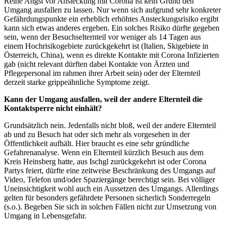
Reine Angst vor Ansteckung mit Corona ist kein Grund den
Umgang ausfallen zu lassen. Nur wenn sich aufgrund sehr konkreter
Gefährdungspunkte ein erheblich erhöhtes Ansteckungsrisiko ergibt
kann sich etwas anderes ergeben. Ein solches Risiko dürfte gegeben
sein, wenn der Besuchselternteil vor weniger als 14 Tagen aus
einem Hochrisikogebiete zurückgekehrt ist (Italien, Skigebiete in
Österreich, China), wenn es direkte Kontakte mit Corona Infizierten
gab (nicht relevant dürften dabei Kontakte von Ärzten und
Pflegepersonal im rahmen ihrer Arbeit sein) oder der Elternteil
derzeit starke grippeähnliche Symptome zeigt.
Kann der Umgang ausfallen, weil der andere Elternteil die
Kontaktsperre nicht einhält?
Grundsätzlich nein. Jedenfalls nicht bloß, weil der andere Elternteil
ab und zu Besuch hat oder sich mehr als vorgesehen in der
Öffentlichkeit aufhält. Hier braucht es eine sehr gründliche
Gefahrenanalyse. Wenn ein Elternteil kürzlich Besuch aus dem
Kreis Heinsberg hatte, aus Ischgl zurückgekehrt ist oder Corona
Partys feiert, dürfte eine zeitweise Beschränkung des Umgangs auf
Video, Telefon und/oder Spaziergänge berechtigt sein. Bei völliger
Uneinsichtigkeit wohl auch ein Aussetzen des Umgangs. Allerdings
gelten für besonders gefährdete Personen sicherlich Sonderregeln
(s.o.). Begeben Sie sich in solchen Fällen nicht zur Umsetzung von
Umgang in Lebensgefahr.