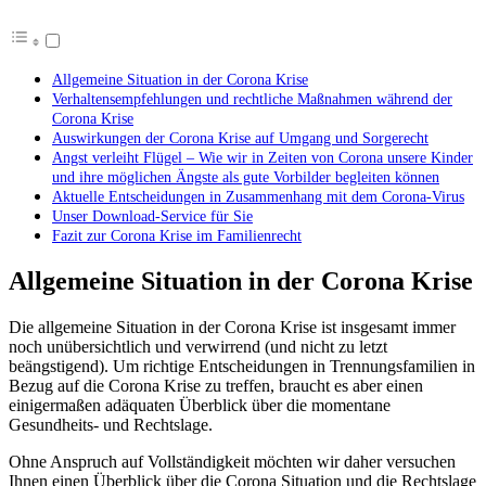
Allgemeine Situation in der Corona Krise
Verhaltensempfehlungen und rechtliche Maßnahmen während der
Corona Krise
Auswirkungen der Corona Krise auf Umgang und Sorgerecht
Angst verleiht Flügel – Wie wir in Zeiten von Corona unsere Kinder
und ihre möglichen Ängste als gute Vorbilder begleiten können
Aktuelle Entscheidungen in Zusammenhang mit dem Corona-Virus
Unser Download-Service für Sie
Fazit zur Corona Krise im Familienrecht
Allgemeine Situation in der Corona Krise
Die allgemeine Situation in der Corona Krise ist insgesamt immer
noch unübersichtlich und verwirrend (und nicht zu letzt
beängstigend). Um richtige Entscheidungen in Trennungsfamilien in
Bezug auf die Corona Krise zu treffen, braucht es aber einen
einigermaßen adäquaten Überblick über die momentane
Gesundheits- und Rechtslage.
Ohne Anspruch auf Vollständigkeit möchten wir daher versuchen
Ihnen einen Überblick über die Corona Situation und die Rechtslage