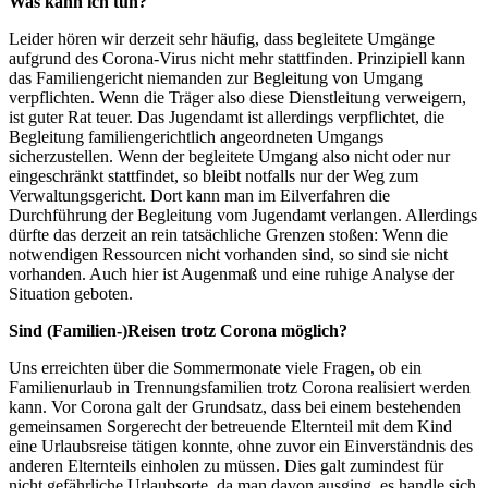
Was kann ich tun?
Leider hören wir derzeit sehr häufig, dass begleitete Umgänge
aufgrund des Corona-Virus nicht mehr stattfinden. Prinzipiell kann
das Familiengericht niemanden zur Begleitung von Umgang
verpflichten. Wenn die Träger also diese Dienstleitung verweigern,
ist guter Rat teuer. Das Jugendamt ist allerdings verpflichtet, die
Begleitung familiengerichtlich angeordneten Umgangs
sicherzustellen. Wenn der begleitete Umgang also nicht oder nur
eingeschränkt stattfindet, so bleibt notfalls nur der Weg zum
Verwaltungsgericht. Dort kann man im Eilverfahren die
Durchführung der Begleitung vom Jugendamt verlangen. Allerdings
dürfte das derzeit an rein tatsächliche Grenzen stoßen: Wenn die
notwendigen Ressourcen nicht vorhanden sind, so sind sie nicht
vorhanden. Auch hier ist Augenmaß und eine ruhige Analyse der
Situation geboten.
Sind (Familien-)Reisen trotz Corona möglich?
Uns erreichten über die Sommermonate viele Fragen, ob ein
Familienurlaub in Trennungsfamilien trotz Corona realisiert werden
kann. Vor Corona galt der Grundsatz, dass bei einem bestehenden
gemeinsamen Sorgerecht der betreuende Elternteil mit dem Kind
eine Urlaubsreise tätigen konnte, ohne zuvor ein Einverständnis des
anderen Elternteils einholen zu müssen. Dies galt zumindest für
nicht gefährliche Urlaubsorte, da man davon ausging, es handle sich