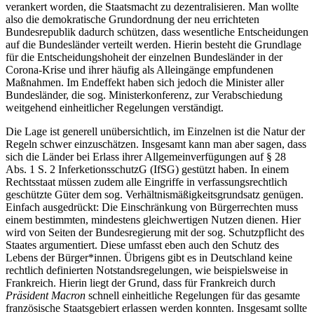
verankert worden, die Staatsmacht zu dezentralisieren. Man wollte
also die demokratische Grundordnung der neu errichteten
Bundesrepublik dadurch schützen, dass wesentliche Entscheidungen
auf die Bundesländer verteilt werden. Hierin besteht die Grundlage
für die Entscheidungshoheit der einzelnen Bundesländer in der
Corona-Krise und ihrer häufig als Alleingänge empfundenen
Maßnahmen. Im Endeffekt haben sich jedoch die Minister aller
Bundesländer, die sog. Ministerkonferenz, zur Verabschiedung
weitgehend einheitlicher Regelungen verständigt.
Die Lage ist generell unübersichtlich, im Einzelnen ist die Natur der
Regeln schwer einzuschätzen. Insgesamt kann man aber sagen, dass
sich die Länder bei Erlass ihrer Allgemeinverfügungen auf § 28
Abs. 1 S. 2 InferketionsschutzG (IfSG) gestützt haben. In einem
Rechtsstaat müssen zudem alle Eingriffe in verfassungsrechtlich
geschützte Güter dem sog. Verhältnismäßigkeitsgrundsatz genügen.
Einfach ausgedrückt: Die Einschränkung von Bürgerrechten muss
einem bestimmten, mindestens gleichwertigen Nutzen dienen. Hier
wird von Seiten der Bundesregierung mit der sog. Schutzpflicht des
Staates argumentiert. Diese umfasst eben auch den Schutz des
Lebens der Bürger*innen. Übrigens gibt es in Deutschland keine
rechtlich definierten Notstandsregelungen, wie beispielsweise in
Frankreich. Hierin liegt der Grund, dass für Frankreich durch
Präsident Macron
schnell einheitliche Regelungen für das gesamte
französische Staatsgebiert erlassen werden konnten. Insgesamt sollte