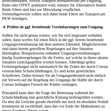
aufrechterhalten. Soweit Transport normalerweise per Flugzeug,
Bahn oder ÖPNV praktiziert wird, müssen Sie Alternativen finden.
Beide Eltern sind hier zur Mitwirkung verpflichtet.
Vernünftigerweise sollten sich dabei beide Eltern am Transport per
PKW beteiligen.
4.
Prüfen sie ggf. bestehende Vereinbarungen zum Umgang.
Sollten Sie nicht genau wissen, wie Sie sich insgesamt verhalten
sollen, dann werfen Sie einen Blick in die ggf. bereits bestehende
Umgangsvereinbarung mit dem anderen Elternteil. Möglicherweise
sind darin bereits getroffene Regelungen auf ihre Situation
übertragbar. Beispielsweise enthalten Umgangsvereinbarungen
häufig Sonderregelungen für die Ferien, auf welche in dieser akuten
Situation zurückgegriffen werden können. Allerdings gelten
Ferienregelungen nicht automatisch für die Zeiten der durch Corona
verursachten Schulschließungen. Es sind keine gesetzlichen
Schulferien. Daher können Sie als Umgangselternteil nicht einfach
mit Verweis auf die Regelung des Umgangs die Hälfte der durch
Corona bedingten Freizeit der Kinder verlangen.
Prinzipiell kann über die Frage der Betreuung während der
Schulschließung eine gerichtliche Klärung herbeigeführt werden.
Da aber die Gerichte gerade ebenfalls nur noch im absoluten Notfall
terminieren ist zweifelhaft, dass dies vor Ende der Maßnahmen zu
einem Ergebnis führen würde.