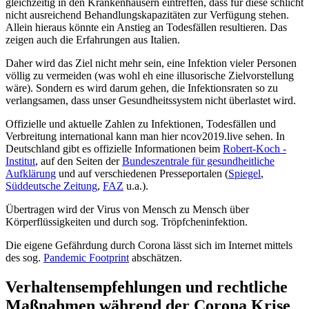
gleichzeitig in den Krankenhäusern eintreffen, dass für diese schlicht
nicht ausreichend Behandlungskapazitäten zur Verfügung stehen.
Allein hieraus könnte ein Anstieg an Todesfällen resultieren. Das
zeigen auch die Erfahrungen aus Italien.
Daher wird das Ziel nicht mehr sein, eine Infektion vieler Personen
völlig zu vermeiden (was wohl eh eine illusorische Zielvorstellung
wäre). Sondern es wird darum gehen, die Infektionsraten so zu
verlangsamen, dass unser Gesundheitssystem nicht überlastet wird.
Offizielle und aktuelle Zahlen zu Infektionen, Todesfällen und
Verbreitung international kann man hier ncov2019.live sehen. In
Deutschland gibt es offizielle Informationen beim
Robert-Koch -
Institut
, auf den Seiten der
Bundeszentrale für gesundheitliche
Aufklärung
und auf verschiedenen Presseportalen (
Spiegel
,
Süddeutsche Zeitung
,
FAZ
u.a.).
Übertragen wird der Virus von Mensch zu Mensch über
Körperflüssigkeiten und durch sog. Tröpfcheninfektion.
Die eigene Gefährdung durch Corona lässt sich im Internet mittels
des sog.
Pandemic Footprint
abschätzen.
Verhaltensempfehlungen und rechtliche
Maßnahmen während der Corona Krise