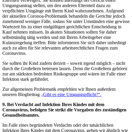
Elternteil verweigert. Sie können allerdings bei Gericht einen
Umgangsantrag stellen, um den anderen Elternteil dazu zu
verpflichten Umgänge mit Ihrem Kind wahrzunehmen. Aufgrund
der aktuellen Coronoa-Problematik behandeln die Gerichte jedoch
zunehmend weniger Fälle, sodass Sie unter Umständen eine gewisse
Wartezeit bis zu einer endgültigen gerichtlichen Entscheidung in
Kauf nehmen müssen. In akuten Situationen sollten Sie daher
selbstständig tätig werden und mit Ihrem Arbeitsgeber eine
Kulanzregelung treffen. Bitte informieren Sie sich daher unbedingt
auch zu allen für Sie relevanten arbeitsrechtlichen Fragen zum
Coronavirus.
Sie sollten ihr Kind zudem derzeit – soweit irgend möglich – nicht
durch die Großeltern betreuen lassen. Denn die Großeltern gehören
zur am stärksten bedrohten Risikogruppe und wären im Falle einer
Infektion stark gefährdet.
Zur allgemeinen Problematik empfehlen wir Ihnen außerdem
unseren Blogbeitrag
„Gibt es eine Umgangspflicht?“.
9. Bei Verdacht auf Infektion Ihres Kindes mit dem
Coronavirus, befolgen Sie strikt die Vorgaben des zuständigen
Gesundheitsamtes.
Im Falle eines begründeten Verdachts oder der tatsächlichen
Infektion Ihres Kindes mit dem Coronavirus, gehen wir ähnlich wie